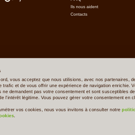
Ils nous aident
Contacts
erre
-
Angola
-
Arabie Saoudite
-
Argentine
-
Arménie
-
Australie
-
Azer
ovine
-
Botswana
-
Brésil
-
Bulgarie
-
Burkina Faso
-
Burundi
-
Bénin
s
sta Rica
-
Croatie
-
Crète
-
Cuba
-
Cyclades et Santorin
-
Côte d'Ivo
nis
-
Ethiopie
-
Finlande
-
France
-
Gabon
-
Ghana
-
Grèce
-
Guadelo
ord, vous acceptez que nous utilisions, avec nos partenaires, 
-
Ile de la Réunion
-
Iles Canaries
-
Iles Féroé
-
Inde
-
Indonésie
-
Ira
 trafic et de vous offrir une expérience de navigation enrichie. V
Kenya
-
Kirghizistan
-
Kosovo
-
Laos
-
Lettonie
-
Liban
-
Lituanie
-
Ma
es ne demandent pas votre consentement et sont susceptibles de 
e
-
Mexique
-
Moldavie
-
Mongolie
-
Monténégro
-
Mozambique
-
Namib
de l'intérêt légitime. Vous pouvez gérer votre consentement en cl
s
-
Philippines
-
Pologne
-
Polynésie Française
-
Portugal
-
Pérou
aigne
-
Serbie
-
Seychelles
-
Sicile
-
Sierra Leone
-
Singapour
-
Slov
amétrer vos cookies, nous vous invitons à consulter notre
polit
nde
-
Togo
-
Trinité et Tobago
-
Tunisie
-
Turkménistan
-
Turquie
-
U
cookies
.
Copyright © 2009 - 2026 - Le Voyage Autrement - Tous droits réservés