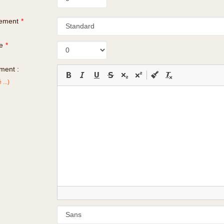
gement
*
e
*
ment :
...)