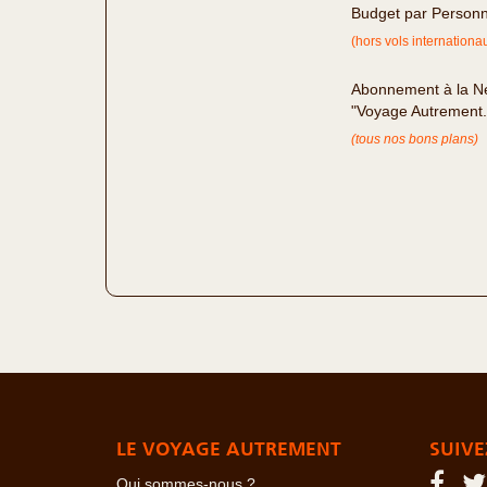
Budget par Person
(hors vols internationa
Abonnement à la Ne
"Voyage Autrement
(tous nos bons plans)
LE VOYAGE AUTREMENT
SUIVE
Qui sommes-nous ?