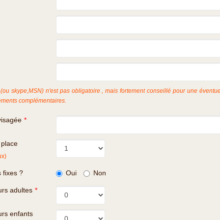
(ou skype,MSN) n'est pas obligatoire , mais fortement conseillé pour une éventue
ments complémentaires.
visagée
*
 place
ux)
 fixes ?
Oui
Non
rs adultes
*
rs enfants