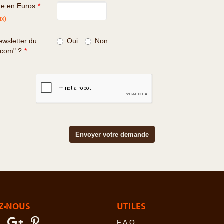
ne en Euros
*
ux)
wsletter du
Oui
Non
.com" ?
*
Z-NOUS
UTILES
F.A.Q