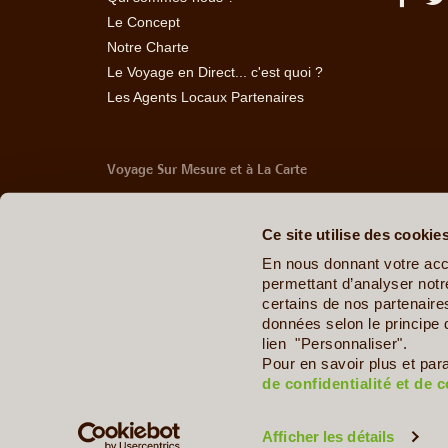
Le Concept
Notre Charte
Le Voyage en Direct... c'est quoi ?
Les Agents Locaux Partenaires
Voyage Sur Mesure et à La Carte
-
Afrique Du Sud
-
Albanie
-
Algérie
-
Andorre
-
Anglet
Belize
-
Bhoutan
-
Birmanie
-
Bolivie
-
Bosnie-Herzég
Ce site utilise des cookie
Chine
-
Colombie
-
Congo RDC
-
Corée du Sud
-
Co
Arabes Unis
-
Equateur
-
Espagne
-
Estonie
-
Etats-U
En nous donnant votre acc
Géorgie
-
Hawaï
-
Honduras
-
Hongrie
-
Ile Maurice
permettant d’analyser notre
Italie
-
Jamaïque
-
Japon
-
Jordanie
-
Kazakhstan
-
certains de nos partenair
Maldives
-
Mali
-
Malte
-
Maroc
-
Martinique
-
Mayott
données selon le principe 
Ouganda
-
Ouzbékistan
-
Panama
-
Pays de Galle
lien "Personnaliser".
Dominicaine
-
République Tchèque
-
Salvador
-
Sard
Pour en savoir plus et par
Sénégal
-
Tadjikistan
-
Tanzanie
-
Taïwan
-
Thaïla
de confidentialité et de 
Zimbabwe
Afficher les détails