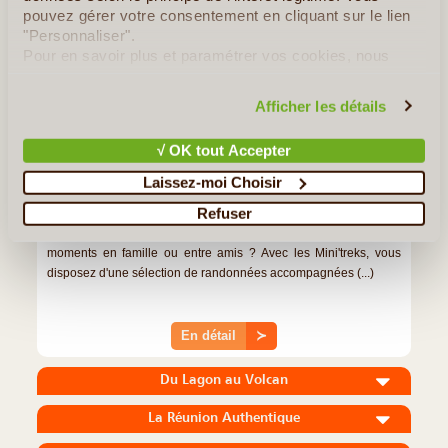
pouvez gérer votre consentement en cliquant sur le lien
"Personnaliser".
Pour en savoir plus et paramétrer vos cookies, nous
vous invitons à consulter notre
politique en matière de
confidentialité et de cookies
.
Afficher les détails
√ OK tout Accepter
1J/1N
©
Laissez-moi Choisir
Refuser
Vous souhaitez concocter vous-même votre séjour à la Réunion,
en y mêlant randonnées, visites, autres activités de plein air,
moments en famille ou entre amis ? Avec les Mini'treks, vous
disposez d'une sélection de randonnées accompagnées (...)
En détail
≻
Du Lagon au Volcan
La Réunion Authentique