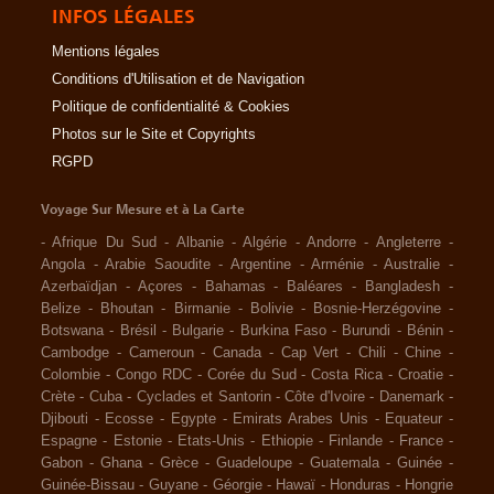
INFOS LÉGALES
Mentions légales
Conditions d'Utilisation et de Navigation
Politique de confidentialité & Cookies
Photos sur le Site et Copyrights
RGPD
Voyage Sur Mesure et à La Carte
-
Afrique Du Sud
-
Albanie
-
Algérie
-
Andorre
-
Angleterre
-
Angola
-
Arabie Saoudite
-
Argentine
-
Arménie
-
Australie
-
Azerbaïdjan
-
Açores
-
Bahamas
-
Baléares
-
Bangladesh
-
Belize
-
Bhoutan
-
Birmanie
-
Bolivie
-
Bosnie-Herzégovine
-
Botswana
-
Brésil
-
Bulgarie
-
Burkina Faso
-
Burundi
-
Bénin
-
Cambodge
-
Cameroun
-
Canada
-
Cap Vert
-
Chili
-
Chine
-
Colombie
-
Congo RDC
-
Corée du Sud
-
Costa Rica
-
Croatie
-
Crète
-
Cuba
-
Cyclades et Santorin
-
Côte d'Ivoire
-
Danemark
-
Djibouti
-
Ecosse
-
Egypte
-
Emirats Arabes Unis
-
Equateur
-
Espagne
-
Estonie
-
Etats-Unis
-
Ethiopie
-
Finlande
-
France
-
Gabon
-
Ghana
-
Grèce
-
Guadeloupe
-
Guatemala
-
Guinée
-
Guinée-Bissau
-
Guyane
-
Géorgie
-
Hawaï
-
Honduras
-
Hongrie