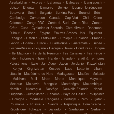
Azerbaïdjan
-
Açores
-
Bahamas
-
Baléares
-
Bangladesh
-
Belize
-
Bhoutan
-
Birmanie
-
Bolivie
-
Bosnie-Herzégovine
-
Botswana
-
Brésil
-
Bulgarie
-
Burkina Faso
-
Burundi
-
Bénin
-
Cambodge
-
Cameroun
-
Canada
-
Cap Vert
-
Chili
-
Chine
-
Colombie
-
Congo RDC
-
Corée du Sud
-
Costa Rica
-
Croatie
-
Crète
-
Cuba
-
Cyclades et Santorin
-
Côte d'Ivoire
-
Danemark
-
Djibouti
-
Ecosse
-
Egypte
-
Emirats Arabes Unis
-
Equateur
-
Espagne
-
Estonie
-
Etats-Unis
-
Ethiopie
-
Finlande
-
France
-
Gabon
-
Ghana
-
Grèce
-
Guadeloupe
-
Guatemala
-
Guinée
-
Guinée-Bissau
-
Guyane
-
Géorgie
-
Hawaï
-
Honduras
-
Hongrie
-
Ile Maurice
-
Ile de la Réunion
-
Iles Canaries
-
Iles Féroé
-
Inde
-
Indonésie
-
Iran
-
Irlande
-
Islande
-
Israël & Territoires
Palestiniens
-
Italie
-
Jamaïque
-
Japon
-
Jordanie
-
Kazakhstan
-
Kenya
-
Kirghizistan
-
Kosovo
-
Laos
-
Lettonie
-
Liban
-
Lituanie
-
Macédoine du Nord
-
Madagascar
-
Madère
-
Malaisie
-
Maldives
-
Mali
-
Malte
-
Maroc
-
Martinique
-
Mayotte
-
Mexique
-
Moldavie
-
Mongolie
-
Monténégro
-
Mozambique
-
Namibie
-
Nicaragua
-
Norvège
-
Nouvelle-Zélande
-
Népal
-
Ouganda
-
Ouzbékistan
-
Panama
-
Pays de Galles
-
Philippines
-
Pologne
-
Polynésie Française
-
Portugal
-
Pérou
-
Qatar
-
Roumanie
-
Russie
-
Rwanda
-
République Dominicaine
-
République Tchèque
-
Salvador
-
Sardaigne
-
Serbie
-