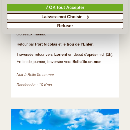
Jour 4
:
L’île de Groix et Belle–île–en–Mer
√ OK tout Accepter
Randonnée sur la côte ouest de l’île pour découvrir les
Laissez-moi Choisir
spectaculaires
falaises de Pen Men,
une réserve
Refuser
ornithologique où nichent de nombreuses espèces
d’oiseaux marins.
Retour par
Port Nicolas
et le
trou de l’Enfer
.
Traversée retour vers
Lorient
en début d’après-midi (1h).
En fin de journée, traversée vers
Belle-île-en-mer.
Nuit à Belle-île-en-mer.
Randonnée : 10 Kms