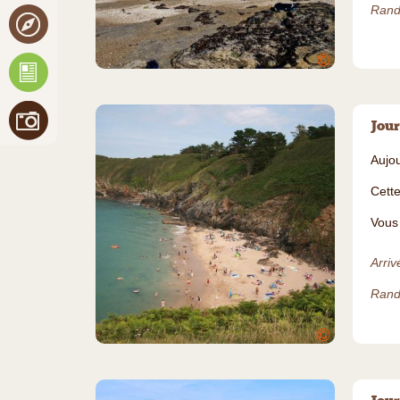
Rand
©
Jour
Aujou
Cette
Vous
Arriv
Rand
©