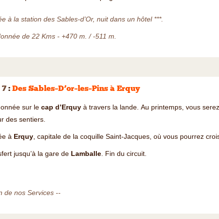
ée à la station des Sables-d’Or, nuit dans un hôtel ***.
onnée de 22 Kms - +470 m. / -511 m.
 7
:
Des Sables–D’or–les–Pins à Erquy
onnée sur le
cap d’Erquy
à travers la lande. Au printemps, vous serez 
r des sentiers.
vée à
Erquy
, capitale de la coquille Saint-Jacques, où vous pourrez croi
fert jusqu’à la gare de
Lamballe
. Fin du circuit.
n de nos Services --