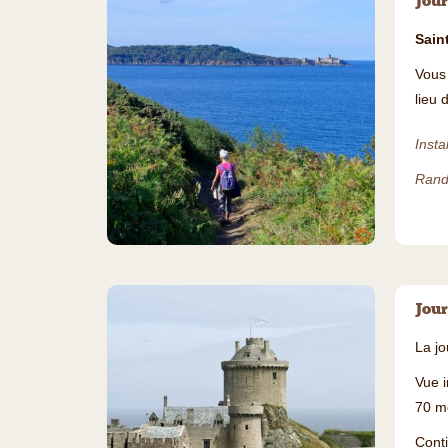
Jour
Sain
Vous
lieu 
Insta
Rand
©
Jour
La j
Vue 
70 mè
Cont