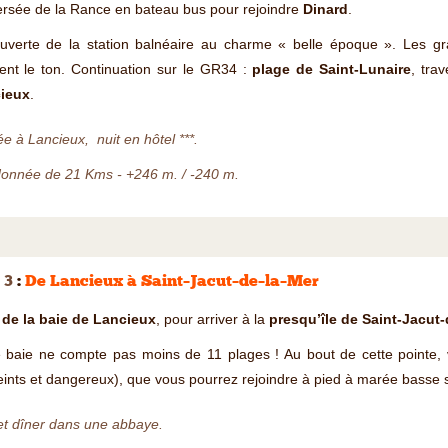
ersée de la Rance en bateau bus pour rejoindre
Dinard
.
uverte de la station balnéaire au charme « belle époque ». Les gra
ent le ton. Continuation sur le GR34 :
plage de Saint-Lunaire
, tra
ieux
.
ée à Lancieux, nuit en hôtel ***.
onnée de 21 Kms - +246 m. / -240 m.
 3
:
De Lancieux à Saint–Jacut–de–la–Mer
 de la baie de Lancieux
, pour arriver à la
presqu’île de Saint-Jacut-
e baie ne compte pas moins de 11 plages ! Au bout de cette pointe,
eints et dangereux), que vous pourrez rejoindre à pied à marée basse s
et dîner dans une abbaye.