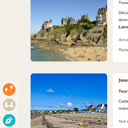
Trav
Déco
donn
Lanc
Arriv
Rand
©
Jour
Tour
Cett
restr
Nuit 