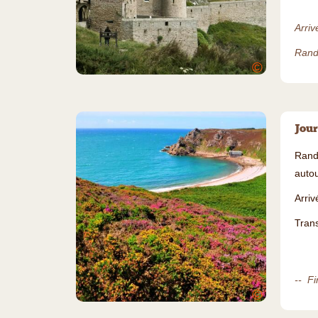
Arriv
Rand
©
Jour
Rand
autou
Arri
Trans
-- Fi
©