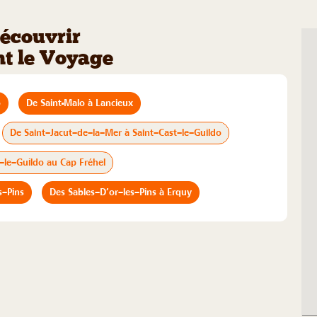
écouvrir
t le Voyage
o
De Saint-Malo à Lancieux
De Saint–Jacut–de–la–Mer à Saint–Cast–le–Guildo
–le–Guildo au Cap Fréhel
s–Pins
Des Sables–D’or–les–Pins à Erquy