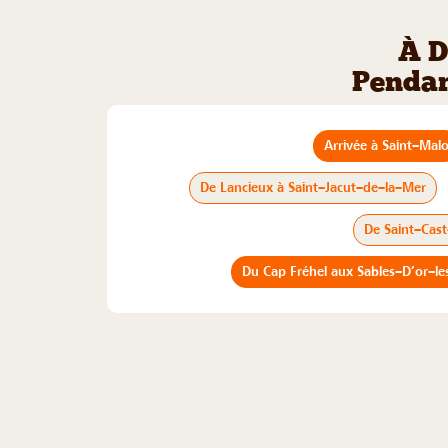
À D
Pendan
Arrivée à Saint–Mal
De Lancieux à Saint–Jacut–de–la–Mer
De Saint–Cast
Du Cap Fréhel aux Sables–D’or–le