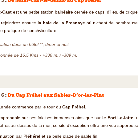
 5
:
De Saint–Cast–le–Guildo au Cap Fréhel
t-Cast
est une petite station balnéaire cernée de caps, d’îles, de crique
 rejoindrez ensuite
la baie de la Fresnaye
où nichent de nombreuses 
de pratique de conchyliculture.
llation dans un hôtel **, dîner et nuit.
onnée de 16.5 Kms - +338 m. / -309 m.
 6
:
Du Cap Fréhel aux Sables–D’or–les–Pins
ournée commence par le tour du
Cap Fréhel
.
imprenable sur ses falaises immenses ainsi que sur
le Fort La-latte
, 
tres au-dessus de la mer, ce site d’exception offre une vue superbe su
inuation par
Pléhérel
et sa belle plage de sable fin.