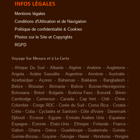
INFOS LÉGALES
Mentions légales
Conditions d'Utilisation et de Navigation
Politique de confidentialité & Cookies
Photos sur le Site et Copyrights
RGPD
Voyage Sur Mesure et à La Carte
-
Afrique Du Sud
-
Albanie
-
Algérie
-
Andorre
-
Angleterre
-
Angola
-
Arabie Saoudite
-
Argentine
-
Arménie
-
Australie
-
Azerbaïdjan
-
Açores
-
Bahamas
-
Baléares
-
Bangladesh
-
Belize
-
Bhoutan
-
Birmanie
-
Bolivie
-
Bosnie-Herzégovine
-
Botswana
-
Brésil
-
Bulgarie
-
Burkina Faso
-
Burundi
-
Bénin
-
Cambodge
-
Cameroun
-
Canada
-
Cap Vert
-
Chili
-
Chine
-
Colombie
-
Congo RDC
-
Corée du Sud
-
Costa Rica
-
Croatie
-
Crète
-
Cuba
-
Cyclades et Santorin
-
Côte d'Ivoire
-
Danemark
-
Djibouti
-
Ecosse
-
Egypte
-
Emirats Arabes Unis
-
Equateur
-
Espagne
-
Estonie
-
Etats-Unis
-
Ethiopie
-
Finlande
-
France
-
Gabon
-
Ghana
-
Grèce
-
Guadeloupe
-
Guatemala
-
Guinée
-
Guinée-Bissau
-
Guyane
-
Géorgie
-
Hawaï
-
Honduras
-
Hongrie