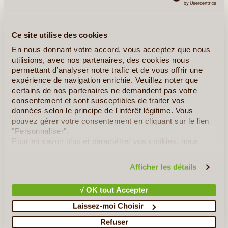
Ce site utilise des cookies
En nous donnant votre accord, vous acceptez que nous
utilisions, avec nos partenaires, des cookies nous
permettant d’analyser notre trafic et de vous offrir une
expérience de navigation enrichie. Veuillez noter que
10J/9N
certains de nos partenaires ne demandent pas votre
©
consentement et sont susceptibles de traiter vos
L'Andalousie offre des contrastes magnifiques et les merveilles,
données selon le principe de l'intérêt légitime. Vous
autant naturelles que culturelles que vous y découvrirez, vous
pouvez gérer votre consentement en cliquant sur le lien
enchanterez. La culture nord-africaine, toujours présente sur ce
"Personnaliser".
territoire autrefois appelé Al-Andalu, a laissé une (...)
Pour en savoir plus et paramétrer vos cookies, nous
vous invitons à consulter notre
politique en matière de
confidentialité et de cookies
.
Afficher les détails
En détail
≻
√ OK tout Accepter
Camino Del Norte : d'Hendaye à Bilbao
Laissez-moi Choisir
Les Sentiers de la Costa Brava
Refuser