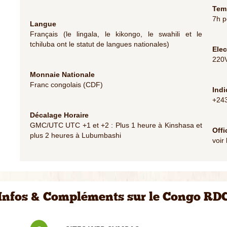
Temp
7h p
Langue
Français (le lingala, le kikongo, le swahili et le
tchiluba ont le statut de langues nationales)
Elec
220V
Monnaie Nationale
Franc congolais (CDF)
Indi
+24
Décalage Horaire
GMC/UTC UTC +1 et +2 : Plus 1 heure à Kinshasa et
Offi
plus 2 heures à Lubumbashi
voir
Infos & Compléments sur le Congo RD