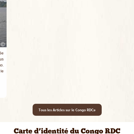
©
ée
lus
o.
 le
»
Tous les Articles sur le Congo RDC
Carte d’identité du Congo RDC