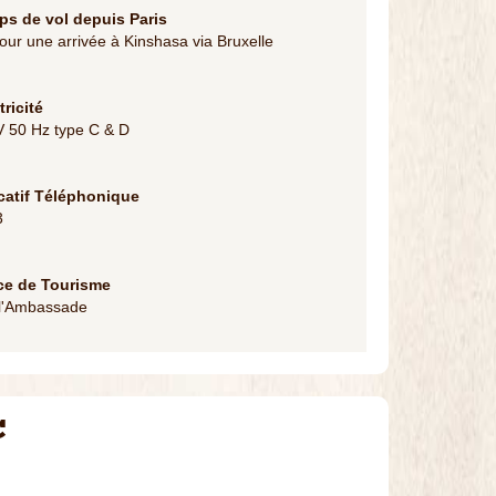
s de vol depuis Paris
our une arrivée à Kinshasa via Bruxelle
tricité
 50 Hz type C & D
catif Téléphonique
3
ce de Tourisme
 l'Ambassade
C