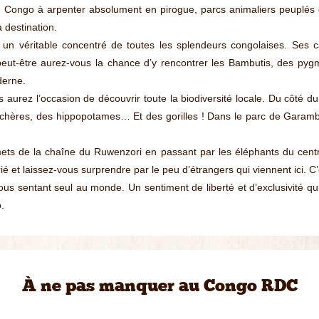
euve Congo à arpenter absolument en pirogue, parcs animaliers peuplés 
a destination.
un véritable concentré de toutes les splendeurs congolaises. Ses ca
 peut-être aurez-vous la chance d’y rencontrer les Bambutis, des py
derne.
rez l’occasion de découvrir toute la biodiversité locale. Du côté du
chères, des hippopotames… Et des gorilles ! Dans le parc de Garamba
s de la chaîne du Ruwenzori en passant par les éléphants du cent
t laissez-vous surprendre par le peu d’étrangers qui viennent ici. C’est
vous sentant seul au monde. Un sentiment de liberté et d’exclusivité qu
.
À ne pas manquer au Congo RDC