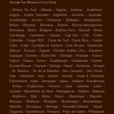
Voyage Sur Mesure et à La Carte
-
Afrique Du Sud
-
Albanie
-
Algérie
-
Andorre
-
Angleterre
-
Angola
-
Arabie Saoudite
-
Argentine
-
Arménie
-
Australie
-
Azerbaïdjan
-
Açores
-
Bahamas
-
Baléares
-
Bangladesh
-
Belize
-
Bhoutan
-
Birmanie
-
Bolivie
-
Bosnie-Herzégovine
-
Botswana
-
Brésil
-
Bulgarie
-
Burkina Faso
-
Burundi
-
Bénin
-
Cambodge
-
Cameroun
-
Canada
-
Cap Vert
-
Chili
-
Chine
-
Colombie
-
Congo RDC
-
Corée du Sud
-
Costa Rica
-
Croatie
-
Crète
-
Cuba
-
Cyclades et Santorin
-
Côte d'Ivoire
-
Danemark
-
Djibouti
-
Ecosse
-
Egypte
-
Emirats Arabes Unis
-
Equateur
-
Espagne
-
Estonie
-
Etats-Unis
-
Ethiopie
-
Finlande
-
France
-
Gabon
-
Ghana
-
Grèce
-
Guadeloupe
-
Guatemala
-
Guinée
-
Guinée-Bissau
-
Guyane
-
Géorgie
-
Hawaï
-
Honduras
-
Hongrie
-
Ile Maurice
-
Ile de la Réunion
-
Iles Canaries
-
Iles Féroé
-
Inde
-
Indonésie
-
Iran
-
Irlande
-
Islande
-
Israël & Territoires
Palestiniens
-
Italie
-
Jamaïque
-
Japon
-
Jordanie
-
Kazakhstan
-
Kenya
-
Kirghizistan
-
Kosovo
-
Laos
-
Lettonie
-
Liban
-
Lituanie
-
Macédoine du Nord
-
Madagascar
-
Madère
-
Malaisie
-
Maldives
-
Mali
-
Malte
-
Maroc
-
Martinique
-
Mayotte
-
Mexique
-
Moldavie
-
Mongolie
-
Monténégro
-
Mozambique
-
Namibie
-
Nicaragua
-
Norvège
-
Nouvelle-Zélande
-
Népal
-
Ouganda
-
Ouzbékistan
-
Panama
-
Pays de Galles
-
Philippines