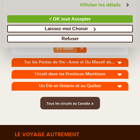
©
confidentialité et de cookies
.
Afficher les détails
Un programme excitant au cours duquel vous séjournerez dans
de confortables lodges représentant tous d’excellents points de
√ OK tout Accepter
départ pour visiter les plus beaux attraits de la Colombie-
Laissez-moi Choisir
Britannique et de l’Alberta. L’itinéraire met en valeur (...)
Refuser
En détail
≻
Sur les Pentes de Ste - Anne et Du Massif de Charlevoix
Circuit dans les Provinces Maritimes
Un Été en Ontario et au Québec
»
Tous les circuits au Canada
LE VOYAGE AUTREMENT