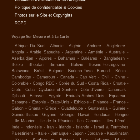
Politique de confidentialité & Cookies
Photos sur le Site et Copyrights
RGPD
Voyage Sur Mesure et à La Carte
-
Afrique Du Sud
-
Albanie
-
Algérie
-
Andorre
-
Angleterre
-
Angola
-
Arabie Saoudite
-
Argentine
-
Arménie
-
Australie
-
Azerbaïdjan
-
Açores
-
Bahamas
-
Baléares
-
Bangladesh
-
Belize
-
Bhoutan
-
Birmanie
-
Bolivie
-
Bosnie-Herzégovine
-
Botswana
-
Brésil
-
Bulgarie
-
Burkina Faso
-
Burundi
-
Bénin
-
Cambodge
-
Cameroun
-
Canada
-
Cap Vert
-
Chili
-
Chine
-
Colombie
-
Congo RDC
-
Corée du Sud
-
Costa Rica
-
Croatie
-
Crète
-
Cuba
-
Cyclades et Santorin
-
Côte d'Ivoire
-
Danemark
-
Djibouti
-
Ecosse
-
Egypte
-
Emirats Arabes Unis
-
Equateur
-
Espagne
-
Estonie
-
Etats-Unis
-
Ethiopie
-
Finlande
-
France
-
Gabon
-
Ghana
-
Grèce
-
Guadeloupe
-
Guatemala
-
Guinée
-
Guinée-Bissau
-
Guyane
-
Géorgie
-
Hawaï
-
Honduras
-
Hongrie
-
Ile Maurice
-
Ile de la Réunion
-
Iles Canaries
-
Iles Féroé
-
Inde
-
Indonésie
-
Iran
-
Irlande
-
Islande
-
Israël & Territoires
Palestiniens
-
Italie
-
Jamaïque
-
Japon
-
Jordanie
-
Kazakhstan
-
Kenya
-
Kirghizistan
-
Kosovo
-
Laos
-
Lettonie
-
Liban
-