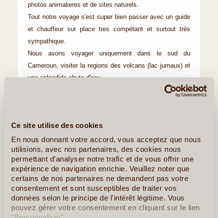
photos animalieres et de sites naturels.
Tout notre voyage s'est super bien passer avec un guide
et chauffeur sur place tres compétant et surtout très
sympathique.
Nous avons voyager uniquement dans le sud du
Cameroun, visiter la regions des volcans (lac jumaux) et
une splendide chute d'eau .
Le parc national de Lobeke (avec ces milliers de
papillons , différente sorte de singes , éléphants , et bien
sur quelques gorilles , encore tres sauvage,...)
Ce site utilise des cookies
Et nous avons fini par 2 nuits a kribi sur des plage de
sable fin, un décor paradisiaque.
En nous donnant votre accord, vous acceptez que nous
utilisions, avec nos partenaires, des cookies nous
Un grand Merci àFrancois qui nous a organiser cet
permettant d’analyser notre trafic et de vous offrir une
inoubliable voyage , qui était totalement dans nos cordes.
expérience de navigation enrichie. Veuillez noter que
Anita
certains de nos partenaires ne demandent pas votre
consentement et sont susceptibles de traiter vos
données selon le principe de l'intérêt légitime. Vous
>> Voyage au Cameroun <<
pouvez gérer votre consentement en cliquant sur le lien
"Personnaliser".