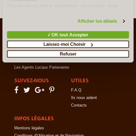
Pour en savoir plus et paramétrer vos cookies, nous
vous invitons à consulter notre
politique en matière de
confidentialité et de cookies
.
Afficher les détails
LE VOYAGE AUTREMENT
√ OK tout Accepter
Qui sommes-nous ?
Laissez-moi Choisir
Le Concept
Notre Charte
Refuser
Le Voyage en Direct... c'est quoi ?
Les Agents Locaux Partenaires
SUIVEZ-NOUS
UTILES
F.A.Q
Ils nous aident
Contacts
INFOS LÉGALES
Mentions légales
Conditions d'Utilisation et de Navigation