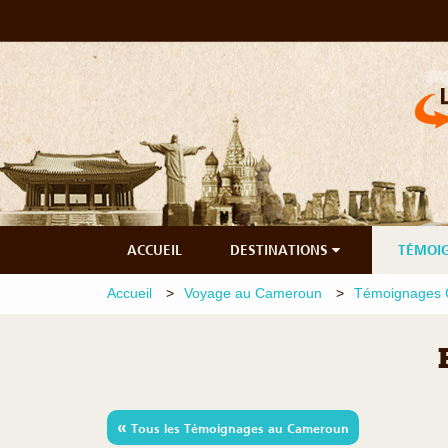
ACCUEIL
DESTINATIONS
TÉMOI
Accueil
Voyage au Cameroun
Témoignages
«
Tous les Témoignages au Cameroun