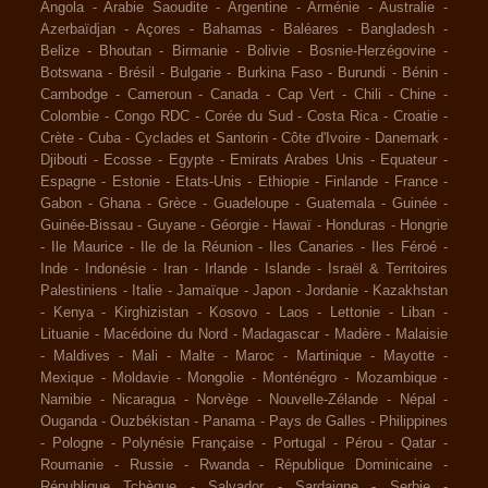
Angola
-
Arabie Saoudite
-
Argentine
-
Arménie
-
Australie
-
Azerbaïdjan
-
Açores
-
Bahamas
-
Baléares
-
Bangladesh
-
Belize
-
Bhoutan
-
Birmanie
-
Bolivie
-
Bosnie-Herzégovine
-
Botswana
-
Brésil
-
Bulgarie
-
Burkina Faso
-
Burundi
-
Bénin
-
Cambodge
-
Cameroun
-
Canada
-
Cap Vert
-
Chili
-
Chine
-
Colombie
-
Congo RDC
-
Corée du Sud
-
Costa Rica
-
Croatie
-
Crète
-
Cuba
-
Cyclades et Santorin
-
Côte d'Ivoire
-
Danemark
-
Djibouti
-
Ecosse
-
Egypte
-
Emirats Arabes Unis
-
Equateur
-
Espagne
-
Estonie
-
Etats-Unis
-
Ethiopie
-
Finlande
-
France
-
Gabon
-
Ghana
-
Grèce
-
Guadeloupe
-
Guatemala
-
Guinée
-
Guinée-Bissau
-
Guyane
-
Géorgie
-
Hawaï
-
Honduras
-
Hongrie
-
Ile Maurice
-
Ile de la Réunion
-
Iles Canaries
-
Iles Féroé
-
Inde
-
Indonésie
-
Iran
-
Irlande
-
Islande
-
Israël & Territoires
Palestiniens
-
Italie
-
Jamaïque
-
Japon
-
Jordanie
-
Kazakhstan
-
Kenya
-
Kirghizistan
-
Kosovo
-
Laos
-
Lettonie
-
Liban
-
Lituanie
-
Macédoine du Nord
-
Madagascar
-
Madère
-
Malaisie
-
Maldives
-
Mali
-
Malte
-
Maroc
-
Martinique
-
Mayotte
-
Mexique
-
Moldavie
-
Mongolie
-
Monténégro
-
Mozambique
-
Namibie
-
Nicaragua
-
Norvège
-
Nouvelle-Zélande
-
Népal
-
Ouganda
-
Ouzbékistan
-
Panama
-
Pays de Galles
-
Philippines
-
Pologne
-
Polynésie Française
-
Portugal
-
Pérou
-
Qatar
-
Roumanie
-
Russie
-
Rwanda
-
République Dominicaine
-
République Tchèque
-
Salvador
-
Sardaigne
-
Serbie
-