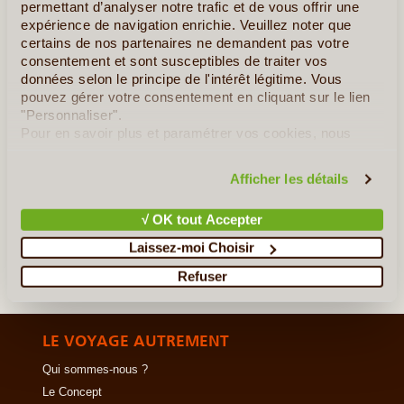
avant de partir dans le cœur de la « (...)
permettant d’analyser notre trafic et de vous offrir une
expérience de navigation enrichie. Veuillez noter que
certains de nos partenaires ne demandent pas votre
En détail
≻
consentement et sont susceptibles de traiter vos
données selon le principe de l'intérêt légitime. Vous
De l'Ouest au Nord de l'île, entre Découverte et Détente
pouvez gérer votre consentement en cliquant sur le lien
"Personnaliser".
Séjour à Sensations dans le Sud - Ouest et la Tramuntana
Pour en savoir plus et paramétrer vos cookies, nous
vous invitons à consulter notre
politique en matière de
Majorque en Famille
confidentialité et de cookies
.
Afficher les détails
»
Tous les circuits aux Baléares
√ OK tout Accepter
Laissez-moi Choisir
Refuser
LE VOYAGE AUTREMENT
Qui sommes-nous ?
Le Concept