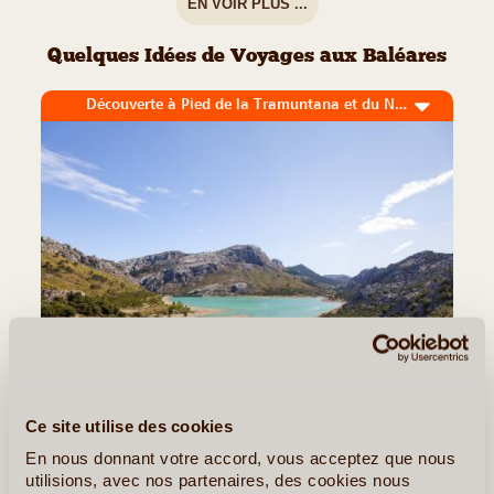
EN VOIR PLUS ...
Quelques Idées de Voyages aux Baléares
Découverte à Pied de la Tramuntana et du Nord de l'Ile
11J/10N
©
Ce site utilise des cookies
Ce séjour « randonnée » allie le plaisir de la marche à la
découverte des paysages et patrimoine de l’île, en milieu naturel
En nous donnant votre accord, vous acceptez que nous
et citadin. La première journée est consacrée à la visite de Palma
utilisions, avec nos partenaires, des cookies nous