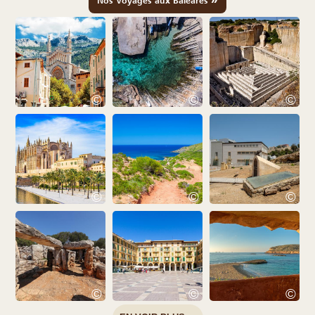
Nos Voyages aux Baléares
©
©
©
©
©
©
©
©
©