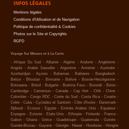
INFOS LÉGALES
Mentions légales
Conditions d'Utilisation et de Navigation
Politique de confidentialité & Cookies
Photos sur le Site et Copyrights
RGPD
Voyage Sur Mesure et à La Carte
-
Afrique Du Sud
-
Albanie
-
Algérie
-
Andorre
-
Angleterre
-
Angola
-
Arabie Saoudite
-
Argentine
-
Arménie
-
Australie
-
Azerbaïdjan
-
Açores
-
Bahamas
-
Baléares
-
Bangladesh
-
Belize
-
Bhoutan
-
Birmanie
-
Bolivie
-
Bosnie-Herzégovine
-
Botswana
-
Brésil
-
Bulgarie
-
Burkina Faso
-
Burundi
-
Bénin
-
Cambodge
-
Cameroun
-
Canada
-
Cap Vert
-
Chili
-
Chine
-
Colombie
-
Congo RDC
-
Corée du Sud
-
Costa Rica
-
Croatie
-
Crète
-
Cuba
-
Cyclades et Santorin
-
Côte d'Ivoire
-
Danemark
-
Djibouti
-
Ecosse
-
Egypte
-
Emirats Arabes Unis
-
Equateur
-
Espagne
-
Estonie
-
Etats-Unis
-
Ethiopie
-
Finlande
-
France
-
Gabon
-
Ghana
-
Grèce
-
Guadeloupe
-
Guatemala
-
Guinée
-
Guinée-Bissau
-
Guyane
-
Géorgie
-
Hawaï
-
Honduras
-
Hongrie