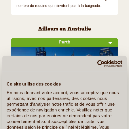
nombre de requins qui n’invitent pas à la baignade…
Ailleurs en Australie
Perth
Ce site utilise des cookies
En nous donnant votre accord, vous acceptez que nous
utilisions, avec nos partenaires, des cookies nous
permettant d’analyser notre trafic et de vous offrir une
©
expérience de navigation enrichie. Veuillez noter que
certains de nos partenaires ne demandent pas votre
Moderne et dynamique, la ville de Perth fut fondée en 1829
consentement et sont susceptibles de traiter vos
sur les rives de la Swan River, à plus de 4000 kilomètres de
données selon le principe de l'intérêt légitime. Vous