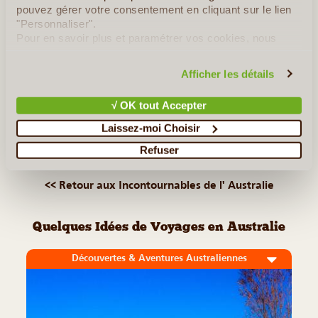
pouvez gérer votre consentement en cliquant sur le lien
Sydney. La métropole la plus isolée au monde abrite d'un
"Personnaliser".
côté des quartiers ultra-modernes avec une foule de gratte-
Pour en savoir plus et paramétrer vos cookies, nous
ciel (...)
vous invitons à consulter notre
politique en matière de
confidentialité et de cookies
.
Afficher les détails
Lire la suite
≻
√ OK tout Accepter
Uluru
Laissez-moi Choisir
Refuser
Margaret River
<< Retour aux Incontournables de l' Australie
Quelques Idées de Voyages en Australie
Découvertes & Aventures Australiennes