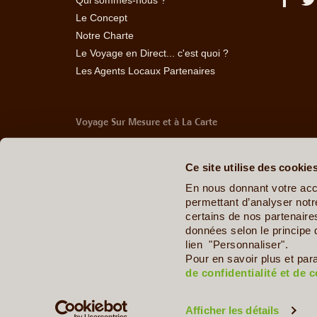
Qui sommes-nous ?
Le Concept
Notre Charte
Le Voyage en Direct... c'est quoi ?
Les Agents Locaux Partenaires
Voyage Sur Mesure et à La Carte
-
Afrique Du Sud
-
Albanie
-
Algérie
-
Andorre
-
Anglet
Belize
-
Bhoutan
-
Birmanie
-
Bolivie
-
Bosnie-Herzég
Ce site utilise des cookie
Chine
-
Colombie
-
Congo RDC
-
Corée du Sud
-
Co
Arabes Unis
-
Equateur
-
Espagne
-
Estonie
-
Etats-U
En nous donnant votre acc
Géorgie
-
Hawaï
-
Honduras
-
Hongrie
-
Ile Maurice
permettant d’analyser notre
Italie
-
Jamaïque
-
Japon
-
Jordanie
-
Kazakhstan
-
certains de nos partenair
Maldives
-
Mali
-
Malte
-
Maroc
-
Martinique
-
Mayott
données selon le principe 
Ouganda
-
Ouzbékistan
-
Panama
-
Pays de Galle
lien "Personnaliser".
Dominicaine
-
République Tchèque
-
Salvador
-
Sard
Pour en savoir plus et par
Sénégal
-
Tadjikistan
-
Tanzanie
-
Taïwan
-
Thaïla
de confidentialité et de 
Zimbabwe
Afficher les détails