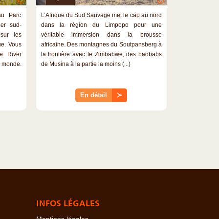
©
©
au Parc
L’Afrique du Sud Sauvage met le cap au nord
ier sud-
dans la région du Limpopo pour une
 sur les
véritable immersion dans la brousse
ue. Vous
africaine. Des montagnes du Soutpansberg à
de River
la frontière avec le Zimbabwe, des baobabs
u monde.
de Musina à la partie la moins (...)
En détail
≻
INFOS LÉGALES