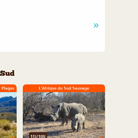
 Sud
t Plages
L'Afrique du Sud Sauvage
11J/10N