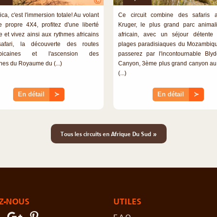
©
ica, c'est l'immersion totale! Au volant
Ce circuit combine des safaris 
e propre 4X4, profitez d'une liberté
Kruger, le plus grand parc animal
e et vivez ainsi aux rythmes africains
africain, avec un séjour détente
safari, la découverte des routes
plages paradisiaques du Mozambiq
bicaines et l'ascension des
passerez par l'incontournable Bly
es du Royaume du (...)
Canyon, 3ème plus grand canyon a
(...)
En détail
≻
En détail
≻
»
Tous les circuits en Afrique Du Sud
Z-NOUS
UTILES