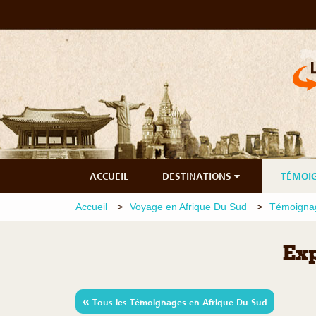
ACCUEIL
DESTINATIONS
TÉMOI
Accueil
Voyage en Afrique Du Sud
Témoignag
Exp
«
Tous les Témoignages en Afrique Du Sud