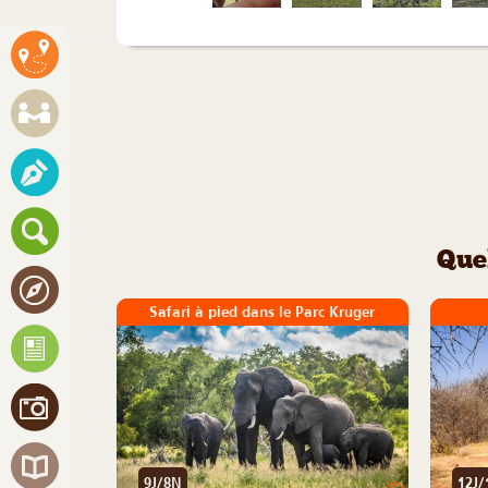
Que
Safari à pied dans le Parc Kruger
9J/8N
12J/