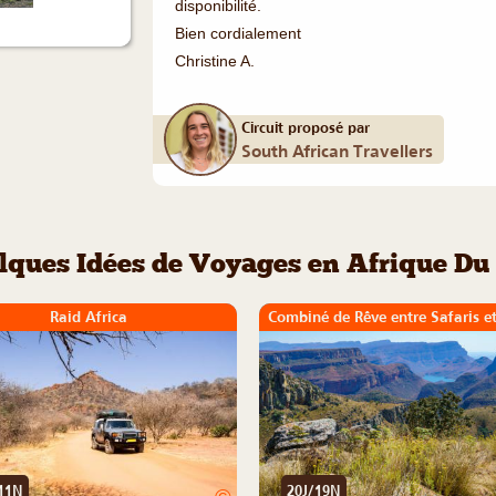
disponibilité.
Bien cordialement
Christine A.
Circuit proposé par
South African Travellers
lques Idées de Voyages en Afrique Du
Raid Africa
Combiné de Rêve entre Safaris e
11N
20J/19N