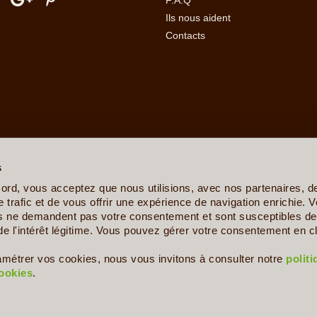
F.A.Q
Ils nous aident
Contacts
erre
-
Angola
-
Arabie Saoudite
-
Argentine
-
Arménie
-
Australie
-
Azer
ovine
-
Botswana
-
Brésil
-
Bulgarie
-
Burkina Faso
-
Burundi
-
Bénin
s
sta Rica
-
Croatie
-
Crète
-
Cuba
-
Cyclades et Santorin
-
Côte d'Ivo
nis
-
Ethiopie
-
Finlande
-
France
-
Gabon
-
Ghana
-
Grèce
-
Guadelo
ord, vous acceptez que nous utilisions, avec nos partenaires, 
-
Ile de la Réunion
-
Iles Canaries
-
Iles Féroé
-
Inde
-
Indonésie
-
Ira
 trafic et de vous offrir une expérience de navigation enrichie. V
Kenya
-
Kirghizistan
-
Kosovo
-
Laos
-
Lettonie
-
Liban
-
Lituanie
-
Ma
es ne demandent pas votre consentement et sont susceptibles de 
e
-
Mexique
-
Moldavie
-
Mongolie
-
Monténégro
-
Mozambique
-
Namib
de l'intérêt légitime. Vous pouvez gérer votre consentement en cl
s
-
Philippines
-
Pologne
-
Polynésie Française
-
Portugal
-
Pérou
aigne
-
Serbie
-
Seychelles
-
Sicile
-
Sierra Leone
-
Singapour
-
Slov
amétrer vos cookies, nous vous invitons à consulter notre
polit
nde
-
Togo
-
Trinité et Tobago
-
Tunisie
-
Turkménistan
-
Turquie
-
U
cookies
.