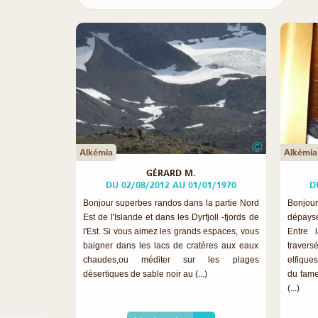
©
Alkémia
Alkémia
GÉRARD M.
DU 02/08/2012 AU 01/01/1970
D
Bonjour superbes randos dans la partie Nord
Bonjou
Est de l'Islande et dans les Dyrfjoll -fjords de
dépayse
l'Est. Si vous aimez les grands espaces, vous
Entre 
baigner dans les lacs de cratères aux eaux
traver
chaudes,ou méditer sur les plages
elfique
désertiques de sable noir au (...)
du fame
(...)