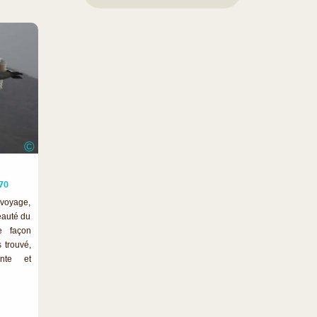
©
.
70
voyage,
beauté du
e façon
 trouvé,
ante et