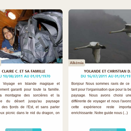
©
Alkémia
CLAIRE C. ET SA FAMILLE
YOLANDE ET CHRISTIAN D
U 10/08/2011 AU 01/01/1970
DU 16/07/2011 AU 01/01/19
r Voyage en Islande magique et
Bonjour Nous sommes ravis de ce 
ment garanti pour toute la famille.
tant pour l'organisation que pour la 
la montagne des sorcières et la
paysage. Nous avons choisi un
sée du désert jusqu'au paysage
différente de voyager et nous l'avons
s des fjords de l'Est, et sans parler
cette expérience reste import
ux picnic dans le nid du dragon, on
enrichissante. Notre guide nous (...)