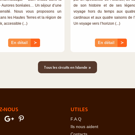
– Aurores boréales… Un séjour d’une
de son histoire et de ses légen
ntensité. Nous vous proposons un
voyage hors du temps aux quatre
dans les Hautes Terres et la région de
cardinaux et aux quatre saisons de l’
k, accessible (...)
Un voyage vers l’horizon (...)
En détail
≻
En détail
≻
»
Tous les circuits en Islande
Z-NOUS
UTILES
F.A.Q
Ils nous aident
Contacts