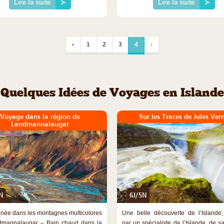
Lire la suite
≻
Lire la suite
≻
‹
1
2
3
4
›
Quelques Idées de Voyages en Islande
Voyage dans la région de
Sur les Traces de Jules Ver
Landmannalaugar
N
6J/5N
©
ée dans les montagnes multicolores
Une belle découverte de l’Islande
dmannalaugar – Bain chaud dans la
par un spécialiste de l’Islande, de s